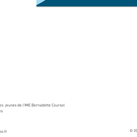
 les jeunes de l'IME Bernadette Coursol
es
© 20
o.fr