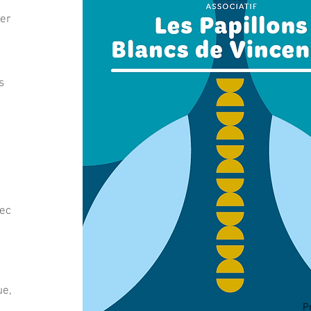
uer
s
vec
ue,
P